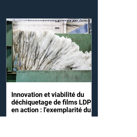
Innovation et viabilité du
déchiquetage de films LDPE
en action : l'exemplarité du
partenariat YS Reclamation
L'installation d'un déchiqueteur VAZ1700 L6
& Vecoplan
a marqué un tournant dans la production
de YS Reclamation !