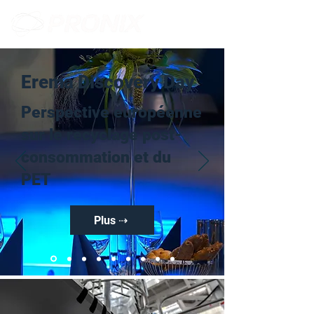
Erema Discovery Day
Perspective européenne
sur le recyclage post-
consommation et du
PET
Plus ⇢