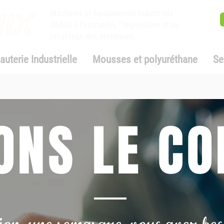
Machines et équipements industriels
dédiés à l'extrusion, l'impression et au
recyclage des plastiques
auterie Industrielle
Mousses et polyuréthane
Se
ONS LE CO