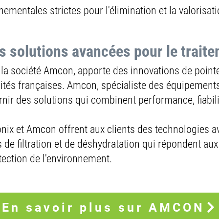
 Pronix et HS Umformtechnik
mentales strictes pour l'élimination et la valorisat
L’excellence de la tuyauterie ind
onix
s solutions avancées pour le trait
 la société Amcon, apporte des innovations de point
 son expertise dans la fabrication de tuyauterie industri
lités françaises. Amcon, spécialiste des équipement
é supérieure, la société utilise des matériaux fiables et r
rnir des solutions qui combinent performance, fiabili
solutions innovantes telles que les coudes à
double paroi
ronix et Amcon offrent aux clients des technologies 
mbattre l’abrasion.
de filtration et de déshydratation qui répondent aux
tection de l'environnement.
sif avec Pronix, HS Umformtechnik a renforcé sa présence 
produits de pointe. Cette collaboration souligne l'engagem
s pour le transport de matière, en s'appuyant sur une expe
En savoir plus sur AMCON