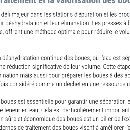
traitement et la valorisation des bo
elle pour le transport pneumatiqu
défi majeur dans les stations d'épuration et les proc
 l’industrie moderne
ur déshydratation et leur élimination. Les presses à 
e, offrent une méthode optimale pour réduire le volu
 un rôle crucial dans le secteur industriel, notamment
ocessus innovant permet de transporter efficacemen
 utilisant la force de l'air ou d'un autre gaz.
déshydratation continue des boues, où l'eau est sép
dustrielle, composés majoritairement de
tubes
,
coud
e réduction significative de leur volume. Cette étap
matières premières de manière rapide et sécurisée, r
ination mais aussi pour préparer les boues à des app
cacité globale. La flexibilité de ces systèmes permet
efois considéré comme un déchet en une ressource ut
 des
solutions sur mesure
pour chaque besoin spécif
4, 304L, 316, et 316L
sont privilégiés pour leur
rési
s boues est essentielle pour garantir une séparation e
ilieux auxquels ils sont exposés. Ces matériaux gara
e teneur en eau. Cela est particulièrement important
le transport de matière.
on sûre et économique des boues est un pilier de l'ex
dernes de traitement des boues visent à améliorer l'e