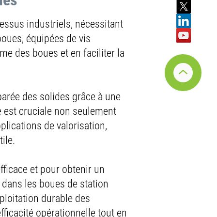
ues
e de matière : un
essus industriels, nécessitant
boues, équipées de vis
me des boues et en faciliter la
 dans le transport
t des matériaux en vrac à
arée des solides grâce à une
es
,
tés
, et
raccords
, sont
e est cruciale non seulement
éduisant ainsi le temps de
lications de valorisation,
 de s'adapter à diverses
ile.
ique.
stance
à la rouille et leur
fficace et pour obtenir un
ntissent ainsi une solution
 dans les boues de station
ploitation durable des
fficacité opérationnelle tout en