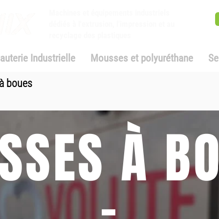
Machines et équipements industriels
dédiés à l'extrusion, l'impression et au
recyclage des plastiques
auterie Industrielle
Mousses et polyuréthane
Se
à boues
SSES À B
-