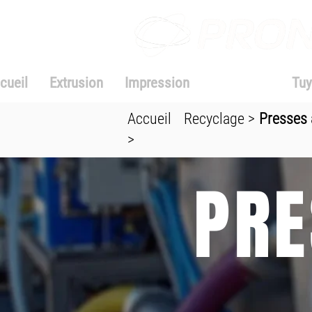
cueil
Extrusion
Impression
Recyclage
Tuy
Accueil
Recyclage >
Presses 
>
PRE