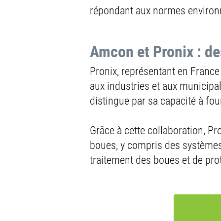
Pourquoi choisir
répondant aux normes environne
HS Umformtechnik : 
partenariat avec Pr
Amcon et Pronix : de
Pronix, représentant en France
HS Umformtechnik se distingue par
aux industries et aux municipa
de matière. Réputée pour sa qualit
distingue par sa capacité à fou
316
et
316L
) et
l’aluminium
.
L’entreprise propose de multiples 
Grâce à cette collaboration, P
et les coudes en
HVA Niro
pour co
boues, y compris des systèmes 
traitement des boues et de pro
Depuis 2018, en partenariat exclu
locales un accès privilégié à ses 
des solutions efficaces et durable
service clientèle exceptionnel.