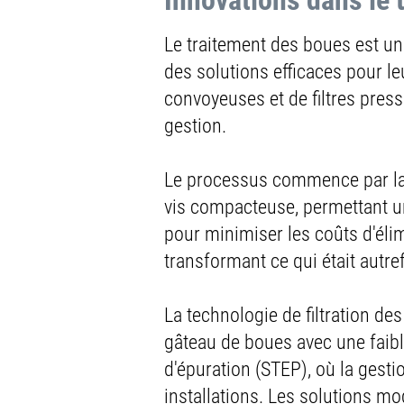
Innovations dans le 
Tuyauterie industri
Le traitement des boues est un 
processus clé pour
des solutions efficaces pour le
convoyeuses et de filtres press
La tuyauterie industrielle joue
gestion.
pneumatique de matière. Ce pr
travers de longues distances, en
Le processus commence par la 
Les systèmes de tuyauterie in
vis compacteuse, permettant un
essentiels pour acheminer les 
pour minimiser les coûts d'élim
production et augmentant l'effi
transformant ce qui était autr
configurations d'usine, offrant
Les matériaux comme l'Inox
30
La technologie de filtration de
durabilité
dans les différents m
gâteau de boues avec une faibl
fiable et de longue durée pour 
d'épuration (STEP), où la gesti
installations. Les solutions mo