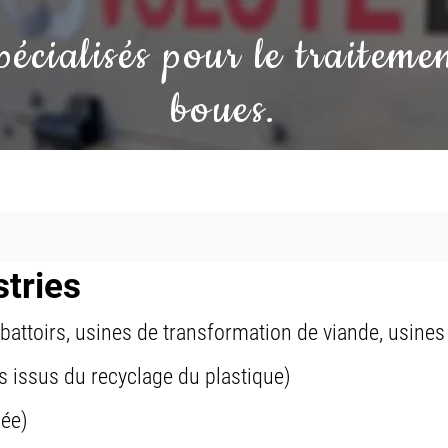
écialisés pour le traitemen
boues.
stries
 abattoirs, usines de transformation de viande, usine
s issus du recyclage du plastique)
sée)