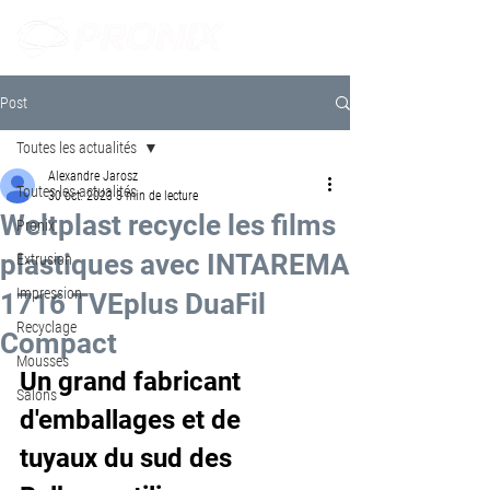
Post
Toutes les actualités
Alexandre Jarosz
Toutes les actualités
30 oct. 2023
3 min de lecture
Weltplast recycle les films
Pronix
plastiques avec INTAREMA
Extrusion
Impression
1716 TVEplus DuaFil
Recyclage
Compact
Mousses
Un grand fabricant 
Salons
d'emballages et de 
tuyaux du sud des 