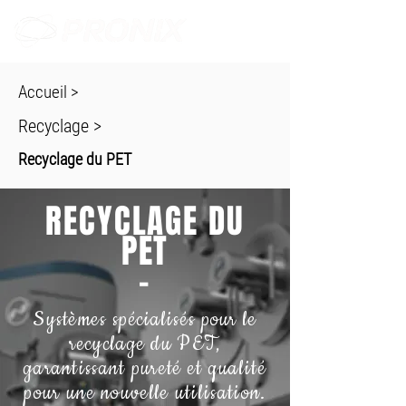
Accueil
>
Recyclage
>
Recyclage du PET
RECYCLAGE DU
PET
-
Systèmes spécialisés pour le
recyclage du PET,
garantissant pureté et qualité
pour une nouvelle utilisation.