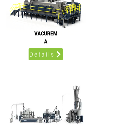
VACUREM
A
Détails