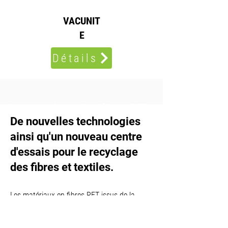
VACUNIT
E
Détails
Le recyclage des fibres PET
De nouvelles technologies
ainsi qu'un nouveau centre
d'essais pour le re
cyclage
des fibres et textiles.
Les matériaux en fibres PET issus de la
production de fibres et des étapes de
transformation ultérieures – tel est le centre
d'intérêt de la nouvelle unité commerciale