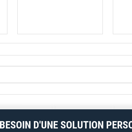
Weltplast recycle les films
Vecop
plastiques avec INTAREMA
quel
1716 TVEplus DuaFil
les c
Compact
Fran
BESOIN D'UNE SOLUTION PERS