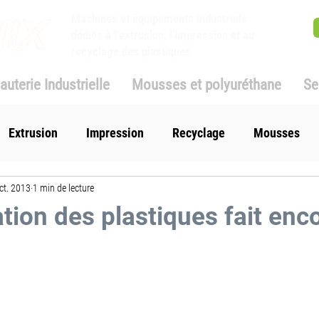
Machines et équipements industriels
dédiés à l'extrusion, l'impression et au
recyclage des plastiques
auterie Industrielle
Mousses et polyuréthane
Se
Extrusion
Impression
Recyclage
Mousses
ct. 2013
1 min de lecture
ation des plastiques fait enc