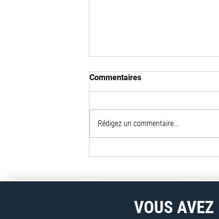
Commentaires
Rédigez un commentaire...
Innovation et viabilité du
déchiquetage de films LDPE
en action : l'exemplarité du
partenariat YS Reclamation &
Vecoplan
VOUS AVEZ 