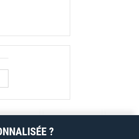
lan innove en digital :
s sont les avantages pour
lients de Pronix en
ce ?
ONNALISÉE ?