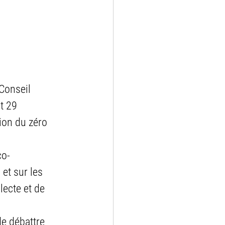
Conseil 
t 29 
ion du zéro 
co-
et sur les 
lecte et de 
e débattre 