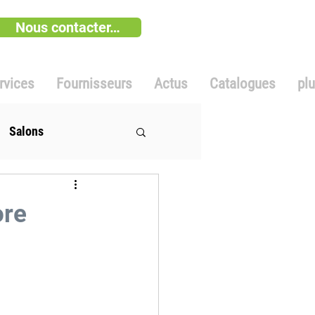
Nous contacter…
rvices
Fournisseurs
Actus
Catalogues
pl
Salons
ore