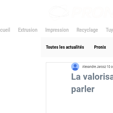
cueil
Extrusion
Impression
Recyclage
Tuy
Toutes les actualités
Pronix
Alexandre Jarosz
10 o
La valoris
parler