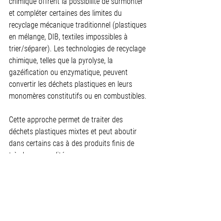
chimique offrent la possibilité de surmonter 
et compléter certaines des limites du 
recyclage mécanique traditionnel (plastiques 
en mélange, DIB, textiles impossibles à 
trier/séparer). Les technologies de recyclage 
chimique, telles que la pyrolyse, la 
gazéification ou enzymatique, peuvent 
convertir les déchets plastiques en leurs 
monomères constitutifs ou en combustibles.
Cette approche permet de traiter des 
déchets plastiques mixtes et peut aboutir 
dans certains cas à des produits finis de 
très bonne qualité.
En résumé
Il est important de noter que si les machines 
et les technologies ont considérablement 
évolué, l'industrie du recyclage des 