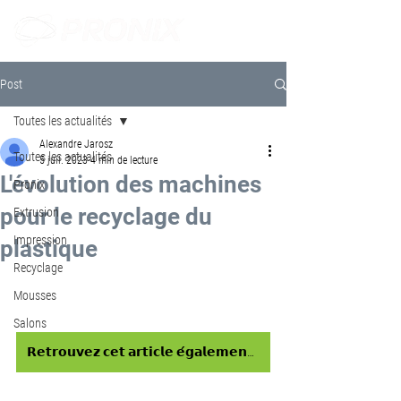
Post
Toutes les actualités
Alexandre Jarosz
Toutes les actualités
5 juil. 2023
4 min de lecture
L'évolution des machines
Pronix
pour le recyclage du
Extrusion
Impression
plastique
Recyclage
Mousses
Salons
𝗥𝗲𝘁𝗿𝗼𝘂𝘃𝗲𝘇 𝗰𝗲𝘁 𝗮𝗿𝘁𝗶𝗰𝗹𝗲 𝗲́𝗴𝗮𝗹𝗲𝗺𝗲𝗻𝘁 𝗱𝗮𝗻𝘀 𝗻𝗼𝘁𝗿𝗲 𝗡𝗲𝘄𝘀𝗹𝗲𝘁𝘁𝗲𝗿 𝗲́𝗱𝗶𝘁𝗲́𝗲 𝘀𝘂𝗿 𝗟𝗶𝗻𝗸𝗲𝗱𝗜𝗻 ➔