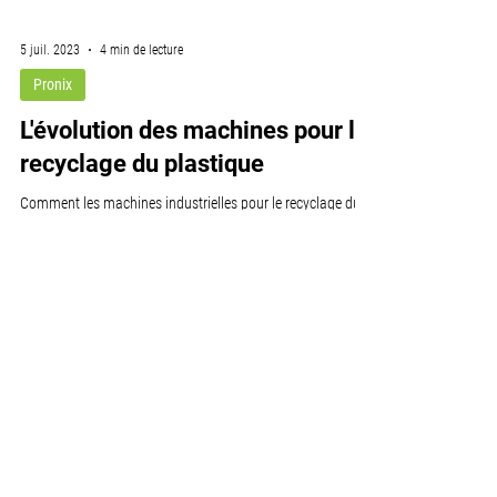
5 juil. 2023
4 min de lecture
Pronix
L'évolution des machines pour le
recyclage du plastique
Comment les machines industrielles pour le recyclage du
plastique ont-elles évolué au cours des dernières décennies
? L'objectif de cet...