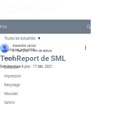
Post
Toutes les actualités
Alexandre Jarosz
Toutes les actualités
21 mai 2021
1 min de lecture
TechReport de SML
Pronix
Dernière mise à jour :
17 déc. 2021
Extrusion
Impression
Recyclage
Mousses
Salons