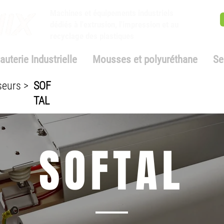
Machines et équipements industriels
dédiés à l'extrusion, l'impression et au
recyclage des plastiques
auterie Industrielle
Mousses et polyuréthane
Se
seurs >
SOF
TAL
SOFTAL