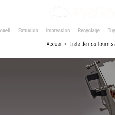
cueil
Extrusion
Impression
Recyclage
Tuy
Accueil >
Liste de nos fournis