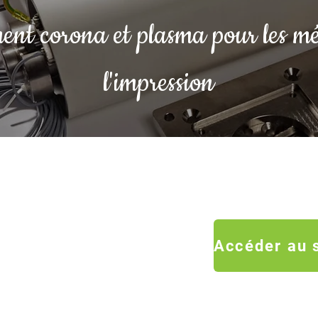
ent corona et plasma pour les mé
l'impression