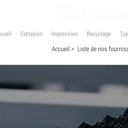
cueil
Extrusion
Impression
Recyclage
Tuy
Accueil >
Liste de nos fournis