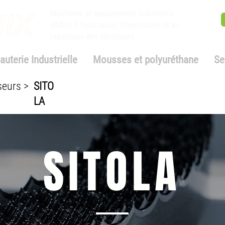
Machines et équipements industriels
dédiés à l'extrusion, l'impression et au
recyclage des plastiques
auterie Industrielle
Mousses et polyuréthane
Se
seurs >
SITO
LA
SITOLA