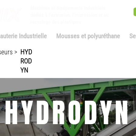
Machines et équipements industriels
dédiés à l'extrusion, l'impression et au
recyclage des plastiques
auterie Industrielle
Mousses et polyuréthane
Se
seurs >
HYD
ROD
YN
HYDRODYN