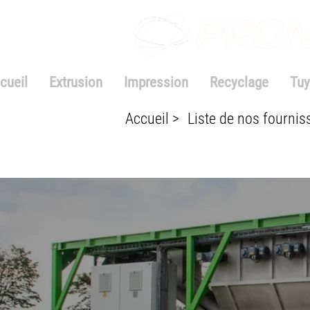
cueil
Extrusion
Impression
Recyclage
Tuy
Accueil >
Liste de nos fournis