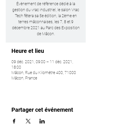
Évènement de référence dédié à la
gestion du vrac industriel, le salon Vrac
Tech fêtera sa 5e édition, la 2ème en
terres mâconnaises, les 7, 8 et 9
décembre 2021 au Parc des Exposition
de Mâcon.
Heure et lieu
09 déc. 2021, 09:00 – 11 déc. 2021,
18:00
Mâcon, Rue du Kilomètre 400, 71000
Mâcon, France
Partager cet événement