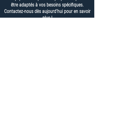
être adaptés à vos besoins spécifiques.
Contactez-nous dès aujourd’hui pour en savoir
plus !
PRONIX vous rappelle ! Cliquez ici…
Pronix
9, rue Roger Bacon
F-75017 Paris
Tél. :
+33 1 44 29 79 79
pronix@pronix.fr
CGV
|
Mentions légales et CGU
|
Politique de
confidentialité
Copyright ©
1988-2025
Pronix Automation |