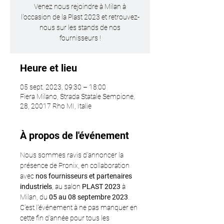
Venez nous rejoindre à Milan à
l'occasion de la Plast 2023 et retrouvez-
nous sur les stands de nos
fournisseurs !
Heure et lieu
05 sept. 2023, 09:30 – 18:00
Fiera Milano, Strada Statale Sempione,
28, 20017 Rho MI, Italie
À propos de l'événement
Nous sommes ravis d'annoncer la 
présence de Pronix, en collaboration 
avec 
nos fournisseurs et partenaires 
industriels
, au salon 
PLAST 2023
 à 
Milan, du 
05 au 08 septembre 2023
.
C'est l'événement à ne pas manquer en 
cette fin d'année pour tous les 