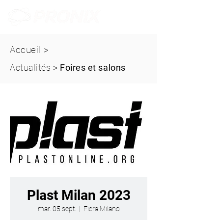
Accueil
>
Actualités
>
Foires et salons
Plast Milan 2023
mar. 05 sept.
  |  
Fiera Milano