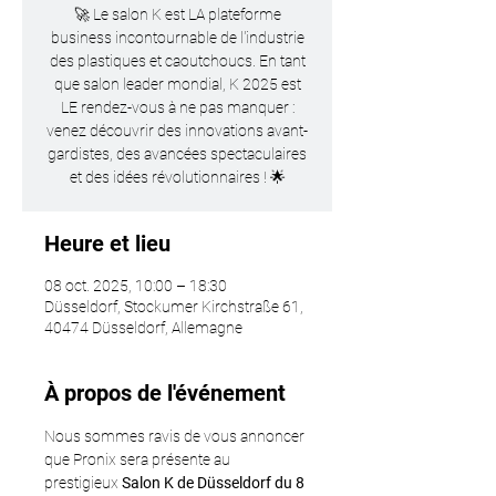
🚀 Le salon K est LA plateforme
business incontournable de l'industrie
des plastiques et caoutchoucs. En tant
que salon leader mondial, K 2025 est
LE rendez-vous à ne pas manquer :
venez découvrir des innovations avant-
gardistes, des avancées spectaculaires
et des idées révolutionnaires ! 🌟
Heure et lieu
08 oct. 2025, 10:00 – 18:30
Düsseldorf, Stockumer Kirchstraße 61,
40474 Düsseldorf, Allemagne
À propos de l'événement
Nous sommes ravis de vous annoncer 
que Pronix sera présente au 
prestigieux 
Salon K de Düsseldorf du 8 