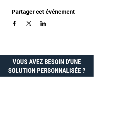
Partager cet événement
VOUS AVEZ BESOIN D'UNE
SOLUTION PERSONNALISÉE ?
Les équipements que nous proposons peuvent
être adaptés à vos besoins spécifiques.
Contactez-nous dès aujourd’hui pour en savoir
plus !
PRONIX vous rappelle ! Cliquez ici…