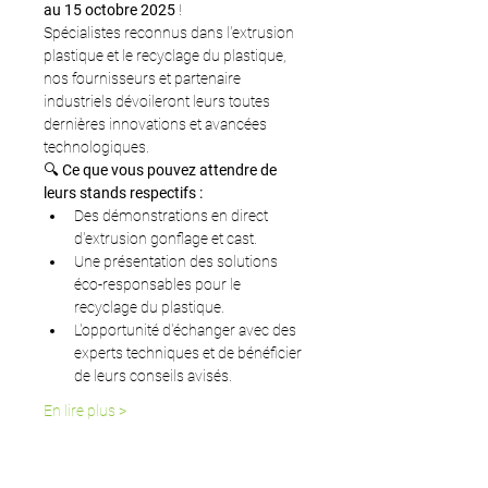
au 15 octobre 2025
 !
Spécialistes reconnus dans l'extrusion 
plastique et le recyclage du plastique, 
nos fournisseurs et partenaire 
industriels dévoileront leurs toutes 
dernières innovations et avancées 
technologiques.
🔍 
Ce que vous pouvez attendre de 
leurs stands respectifs :
Des démonstrations en direct 
d'extrusion gonflage et cast.
Une présentation des solutions 
éco-responsables pour le 
recyclage du plastique.
L'opportunité d'échanger avec des 
experts techniques et de bénéficier 
de leurs conseils avisés.
En lire plus >