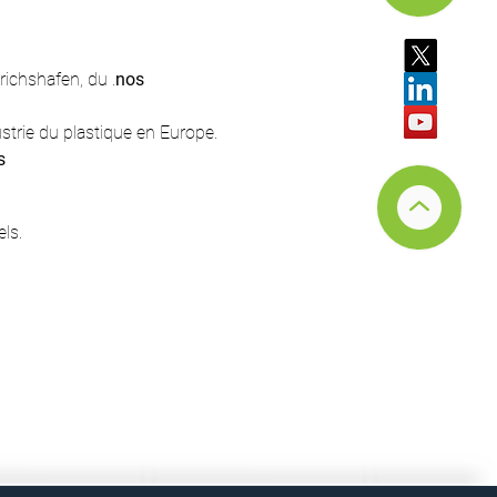
drichshafen, du 
.
nos 
strie du plastique en Europe.
s
ls.