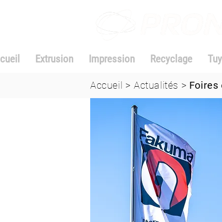
cueil
Extrusion
Impression
Recyclage
Tuy
Accueil
>
Actualités
>
Foires 