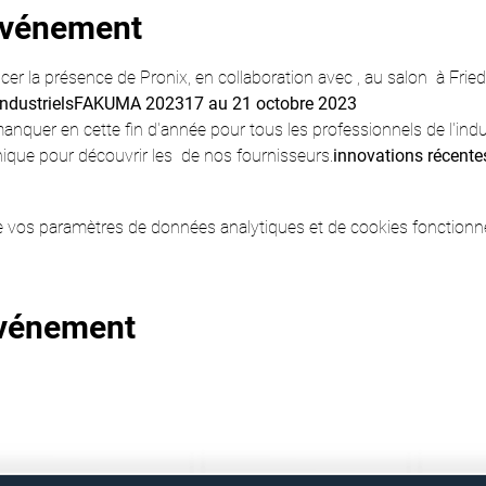
'événement
r la présence de Pronix, en collaboration avec 
, au salon 
 à Frie
ndustriels
FAKUMA 2023
17 au 21 octobre 2023
anquer en cette fin d'année pour tous les professionnels de l'indu
ique pour découvrir les 
 de nos fournisseurs.
innovations récente
 vos paramètres de données analytiques et de cookies fonctionne
événement