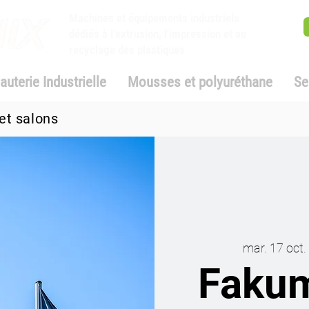
Machines et équipements industriels
dédiés à l'extrusion, l'impression et au
recyclage des plastiques
auterie Industrielle
Mousses et polyuréthane
Se
et salons
mar. 17 oct.
 
Faku