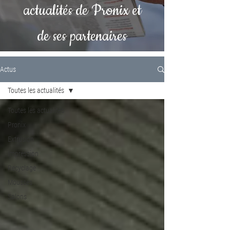
actualités de Pronix et
de ses partenaires
Actus
Toutes les actualités
Toutes les actualités
Pronix
Extrusion
Impression
Recyclage
Mousses
Salons