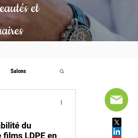
eautés et
naires
Salons
bilité du
 films LDPE en