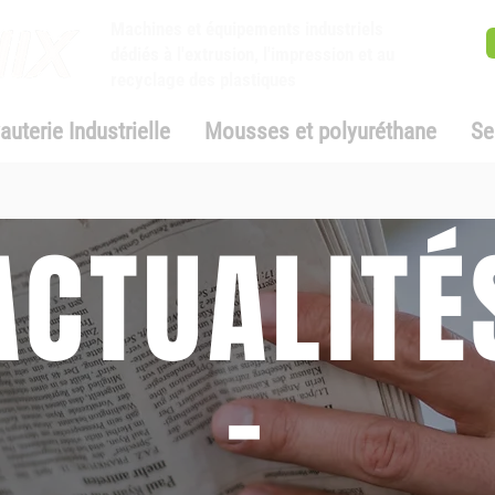
Machines et équipements industriels
dédiés à l'extrusion, l'impression et au
recyclage des plastiques
auterie Industrielle
Mousses et polyuréthane
Se
ACTUALITÉ
-