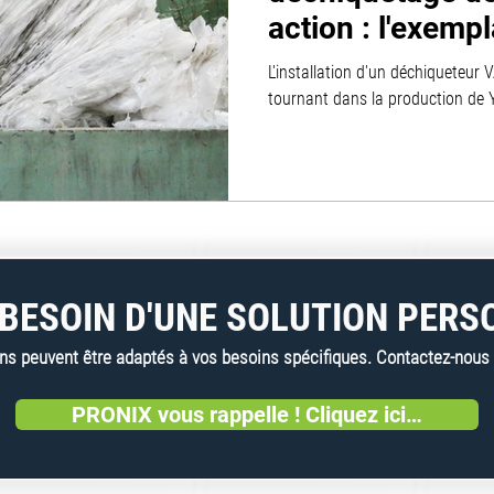
action : l'exempl
partenariat YS 
L'installation d'un déchiqueteu
Vecoplan
tournant dans la production de 
BESOIN D'UNE SOLUTION PERS
 peuvent être adaptés à vos besoins spécifiques. Contactez-nous dè
PRONIX vous rappelle ! Cliquez ici…