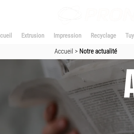
cueil
Extrusion
Impression
Recyclage
Tuy
Accueil
>
Notre actualité