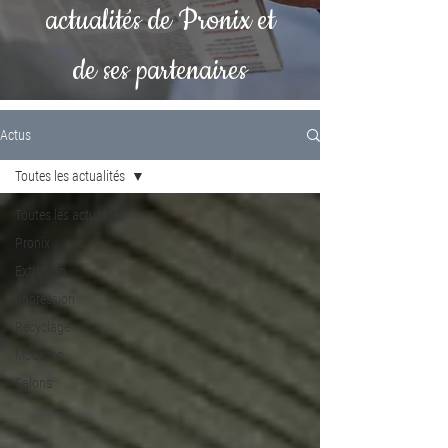
actualités de Pronix et
de ses partenaires
Actus
Toutes les actualités
Toutes les actualités
Pronix
Extrusion
Impression
Recyclage
Mousses
Salons