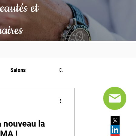
eautés et
naires
Salons
à nouveau la
EMA !