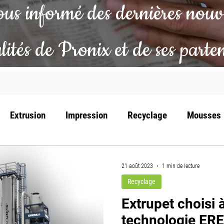
us informé des dernières nouv
lités de Pronix et de ses parte
Extrusion
Impression
Recyclage
Mousses
21 août 2023
1 min de lecture
Recyclage
Extrupet choisi 
technologie ER