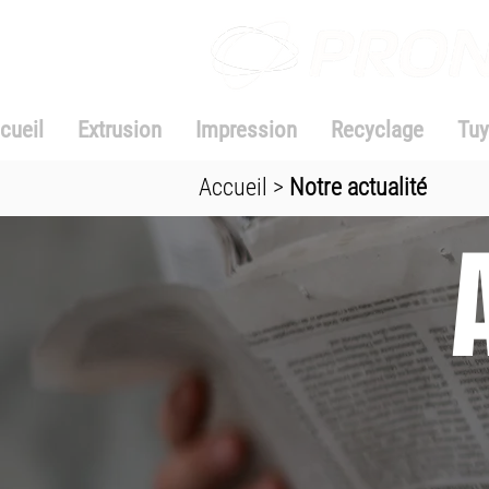
cueil
Extrusion
Impression
Recyclage
Tuy
Accueil
>
Notre actualité