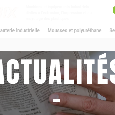
Machines et équipements industriels
dédiés à l'extrusion, l'impression et au
recyclage des plastiques
auterie Industrielle
Mousses et polyuréthane
Se
ACTUALITÉ
-