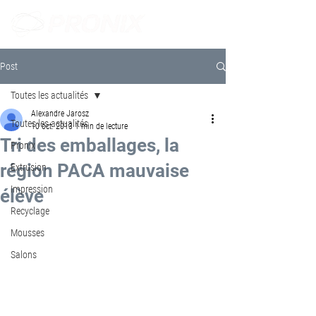
Post
Toutes les actualités
Alexandre Jarosz
Toutes les actualités
10 oct. 2013
1 min de lecture
Tri des emballages, la
Pronix
région PACA mauvaise
Extrusion
Impression
élève
Recyclage
Mousses
Salons