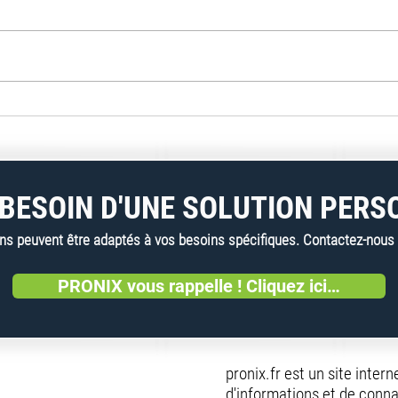
Weltplast recycle les films
Vecop
plastiques avec INTAREMA
quel
1716 TVEplus DuaFil
les c
Compact
Fran
BESOIN D'UNE SOLUTION PERS
 peuvent être adaptés à vos besoins spécifiques. Contactez-nous dè
PRONIX vous rappelle ! Cliquez ici…
pronix.fr est un site inter
d'informations et de conna