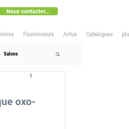
Nous contacter…
rvices
Fournisseurs
Actus
Catalogues
pl
Salons
que oxo-