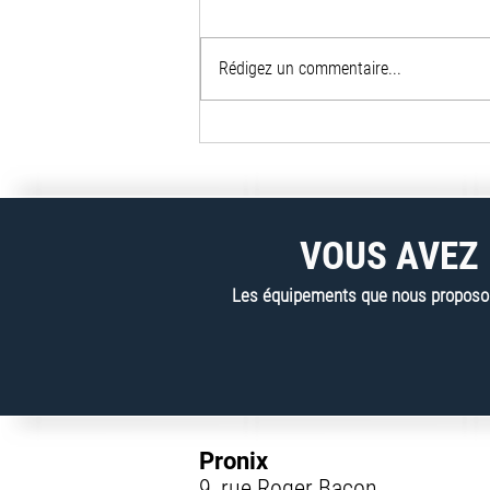
Rédigez un commentaire...
Innovation et viabilité du
déchiquetage de films LDPE
en action : l'exemplarité du
partenariat YS Reclamation &
Vecoplan
VOUS AVEZ 
Les équipements que nous proposons
Pronix
9, rue Roger Bacon