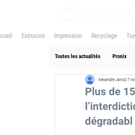
cueil
Extrusion
Impression
Recyclage
Tuy
Toutes les actualités
Pronix
Alexandre Jarosz
7 no
Plus de 15
l’interdic
dégradabl