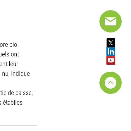
ore bio-
els ont 
ent leur 
 nu, indique 
ie de caisse, 
 établies 