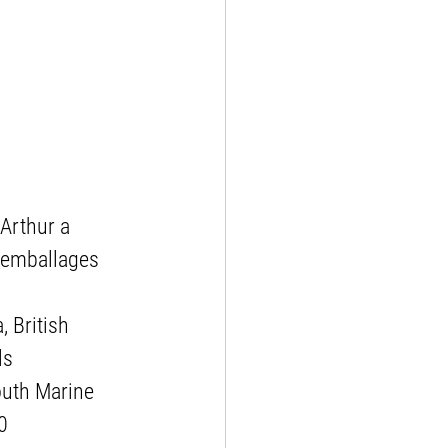
Arthur a 
s emballages 
 British 
ls 
outh Marine 
0 