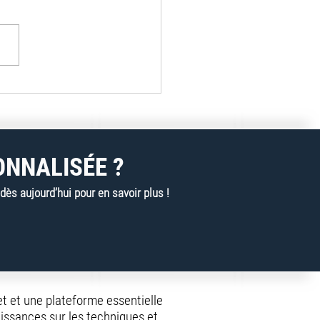
lan innove en digital :
s sont les avantages pour
lients de Pronix en
ce ?
ONNALISÉE ?
s aujourd’hui pour en savoir plus !
net et une plateforme essentielle
issances sur les techniques et