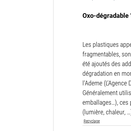
Oxo-dégradable ?
Les plastiques app
fragmentables, so
été ajoutés des add
dégradation en morc
l’Ademe (L’Agence D
Généralement utilis
emballages…), ces p
(lumière, chaleur, …
Recyclage