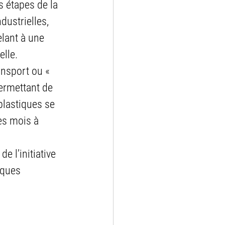
s étapes de la 
ustrielles, 
lant à une 
lle.
nsport ou « 
ermettant de 
plastiques se 
es mois à 
 l’initiative 
iques 