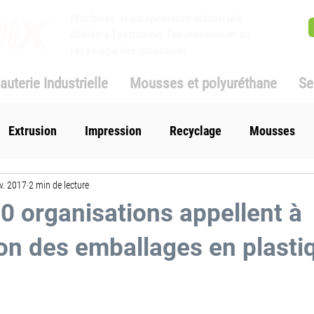
Machines et équipements industriels
dédiés à l'extrusion, l'impression et au
recyclage des plastiques
auterie Industrielle
Mousses et polyuréthane
Se
Extrusion
Impression
Recyclage
Mousses
v. 2017
2 min de lecture
0 organisations appellent à
tion des emballages en plasti