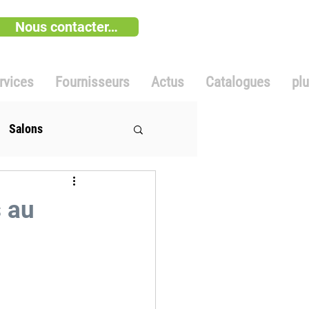
Nous contacter…
rvices
Fournisseurs
Actus
Catalogues
pl
Salons
s au