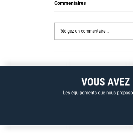
Commentaires
Rédigez un commentaire...
Innovation et viabilité du
déchiquetage de films LDPE
en action : l'exemplarité du
partenariat YS Reclamation &
Vecoplan
VOUS AVEZ 
Les équipements que nous proposons