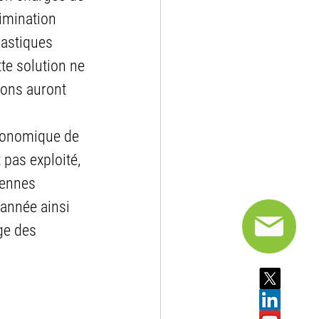
limination 
lastiques 
te solution ne 
ions auront 
économique de 
 pas exploité, 
éennes 
année ainsi 
ge des 