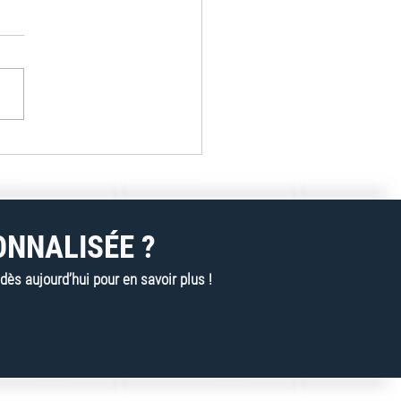
lan innove en digital :
s sont les avantages pour
lients de Pronix en
ce ?
ONNALISÉE ?
s aujourd’hui pour en savoir plus !