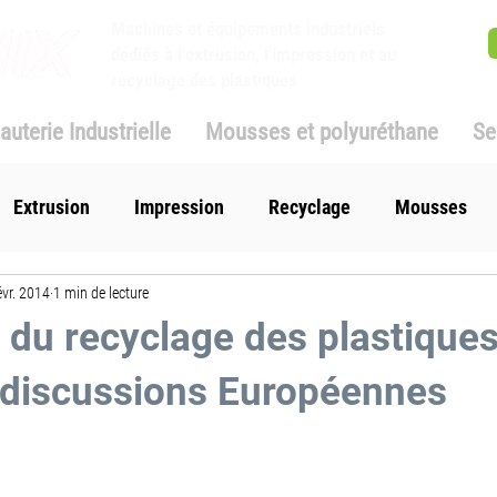
Machines et équipements industriels
dédiés à l'extrusion, l'impression et au
recyclage des plastiques
auterie Industrielle
Mousses et polyuréthane
Se
Extrusion
Impression
Recyclage
Mousses
évr. 2014
1 min de lecture
 du recyclage des plastique
 discussions Européennes