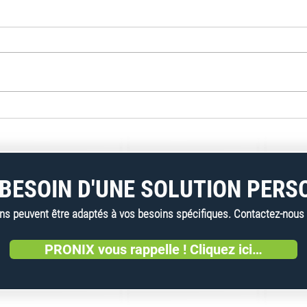
Weltplast recycle les films
Vecop
plastiques avec INTAREMA
quel
1716 TVEplus DuaFil
les c
Compact
Fran
BESOIN D'UNE SOLUTION PERS
 peuvent être adaptés à vos besoins spécifiques. Contactez-nous dè
PRONIX vous rappelle ! Cliquez ici…