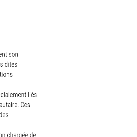
ent son 
s dites 
tions 
écialement liés 
autaire. Ces 
des 
ion chargée de 