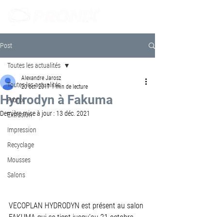
Post
Toutes les actualités
Alexandre Jarosz
Toutes les actualités
20 oct. 2017
1 min de lecture
Hydrodyn à Fakuma
Pronix
Dernière mise à jour :
13 déc. 2021
Extrusion
Impression
Recyclage
Mousses
Salons
VECOPLAN HYDRODYN est présent au salon 