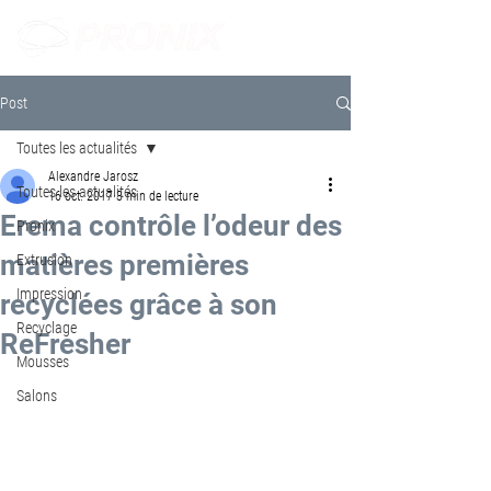
Post
Toutes les actualités
Alexandre Jarosz
Toutes les actualités
16 oct. 2017
3 min de lecture
Erema contrôle l’odeur des
Pronix
matières premières
Extrusion
Impression
recyclées grâce à son
Recyclage
ReFresher
Mousses
Salons