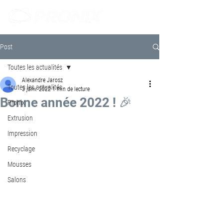
Post
Toutes les actualités
Alexandre Jarosz
Toutes les actualités
3 janv. 2022
1 min de lecture
Bonne année 2022 ! 🎉
Pronix
Extrusion
Impression
Recyclage
Mousses
Salons