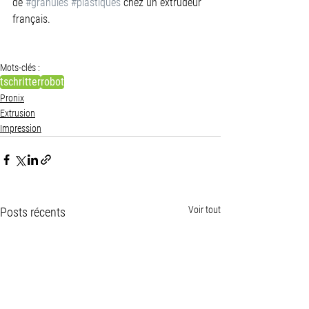
de 
#granulés
#plastiques
 chez un extrudeur 
français.
Mots-clés :
tschritter
robot
Pronix
Extrusion
Impression
Voir tout
Posts récents